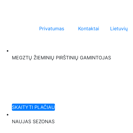
Privatumas
Kontaktai
Lietuvių
MEGZTŲ ŽIEMINIŲ PIRŠTINIŲ GAMINTOJAS
Moderniausias ir did
gamintojas Baltijos š
Daugiau nei 50 metų patirtis!
SKAITYTI PLAČIAU
NAUJAS SEZONAS