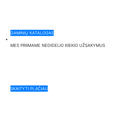
Nauji sezono gaminia
Nauja kolekcija
Didžiausias gamintojas Baltijos šalyse
GAMINIŲ KATALOGAS
MES PRIIMAME NEDIDELIO KIEKIO UŽSAKYMUS
Greitas pristatymas
Lankstūs atsiskaitym
Savo gaminius galime pažymėti jūsų prekės ženk
SKAITYTI PLAČIAU