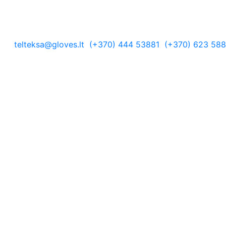
telteksa@gloves.lt
(+370) 444 53881
(+370) 623 58
žiausias
alyse